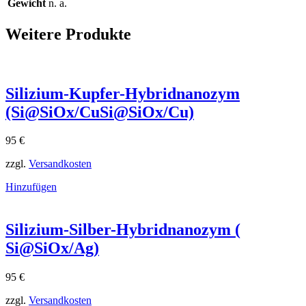
Gewicht
n. a.
Weitere Produkte
Silizium-Kupfer-Hybridnanozym
(Si@SiOx/CuSi@SiOx​/Cu)
95
€
zzgl.
Versandkosten
Hinzufügen
Silizium-Silber-Hybridnanozym (
Si@SiOx/Ag)
95
€
zzgl.
Versandkosten