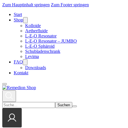
Zum Hauptinhalt springen
Zum Footer springen
Start
Shop
Kolloide
Aetherfluide
L-E-O Resonator
L-E-O Resonator – JUMBO
L-E-O Sphäroid
Schubladenschrank
Levima
FAQ
Downloads
Kontakt
Suchen