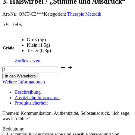
3. Halswirbel / „Stimme und Ausdruck“
Art-Nr.:
OMT-C3***
Kategorien:
Therapie Metodik
5
€
–
69
€
Groß (5g)
Klein (1,5g)
Größe
Tester (0,3g)
Zurücksetzen
3.
Halswirbel
/
In den Warenkorb
„Stimme
Weitere Informationen
und
Ausdruck“
Beschreibung
Menge
Zusätzliche Information
Produktsicherheit
Themen: Kommunikation, Authentizität, Selbstausdruck, „Ich sage,
was ich fühle“
Bedeutung:
C3 ist zentral für die motorische und sensible Versorgung von