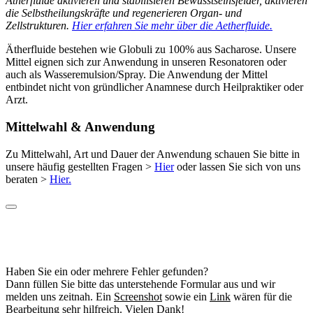
Ätherfluide aktivieren und stabilisieren Bewusstseinsfelder, aktivieren
auf.
die Selbstheilungskräfte und regenerieren Organ- und
Die
Zellstrukturen.
Hier erfahren Sie mehr über die Aetherfluide.
Optionen
können
Ätherfluide bestehen wie Globuli zu 100% aus Sacharose. Unsere
auf
Mittel eignen sich zur Anwendung in unseren Resonatoren oder
der
auch als Wasseremulsion/Spray. Die Anwendung der Mittel
Produktseite
entbindet nicht von gründlicher Anamnese durch Heilpraktiker oder
gewählt
Arzt.
werden
Mittelwahl & Anwendung
Zu Mittelwahl, Art und Dauer der Anwendung schauen Sie bitte in
unsere häufig gestellten Fragen >
Hier
oder lassen Sie sich von uns
beraten >
Hier.
Haben Sie ein oder mehrere Fehler gefunden?
Dann füllen Sie bitte das unterstehende Formular aus und wir
melden uns zeitnah. Ein
Screenshot
sowie ein
Link
wären für die
Bearbeitung sehr hilfreich. Vielen Dank!