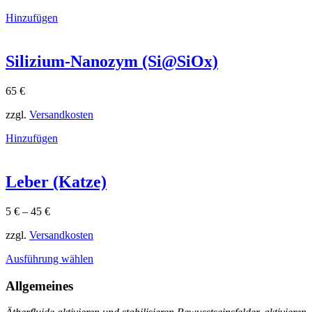
Hinzufügen
Silizium-Nanozym (Si@SiOx)
65
€
zzgl.
Versandkosten
Hinzufügen
Leber (Katze)
5
€
–
45
€
zzgl.
Versandkosten
Dieses
Ausführung wählen
Produkt
weist
Allgemeines
mehrere
Varianten