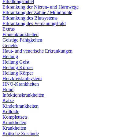
Erkältungsmittel
Erkrankung der Nieren- und Harnwege
Erkrankung der Zähne / Mundhöhle
Erkrankung des Blutsystems
Erkrankung des Verdauungstrakt
Extras
Frauenkrankheiten
Geistige Fähigkeiten
Genetik
Haut- und venerische Erkrankungen
Heilung
Heilung Geist
Heilung Körper
Heilung Körper
Herzkreislaufsystem
HNO-Krankheiten
Hund
Infektionskrankheiten
Katze
Kinderkrankheiten
Kolloide
Komplettsets
Krankheiten
Krankheiten
Kritische Zustände