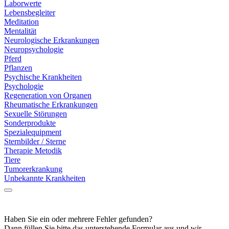
Laborwerte
Lebensbegleiter
Meditation
Mentalität
Neurologische Erkrankungen
Neuropsychologie
Pferd
Pflanzen
Psychische Krankheiten
Psychologie
Regeneration von Organen
Rheumatische Erkrankungen
Sexuelle Störungen
Sonderprodukte
Spezialequipment
Sternbilder / Sterne
Therapie Metodik
Tiere
Tumorerkrankung
Unbekannte Krankheiten
Haben Sie ein oder mehrere Fehler gefunden?
Dann füllen Sie bitte das unterstehende Formular aus und wir