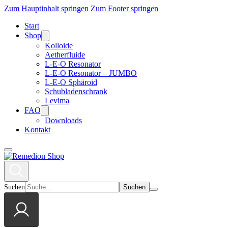
Zum Hauptinhalt springen
Zum Footer springen
Start
Shop
Kolloide
Aetherfluide
L-E-O Resonator
L-E-O Resonator – JUMBO
L-E-O Sphäroid
Schubladenschrank
Levima
FAQ
Downloads
Kontakt
Suchen