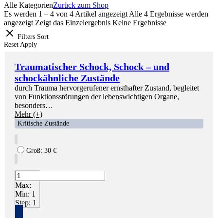
Alle Kategorien
Zurück zum Shop
Es werden 1 – 4 von 4 Artikel angezeigt
Alle 4 Ergebnisse werden
angezeigt
Zeigt das Einzelergebnis
Keine Ergebnisse
Filters
Sort
Reset
Apply
Traumatischer Schock, Schock – und
schockähnliche Zustände
durch Trauma hervorgerufener ernsthafter Zustand, begleitet
von Funktionsstörungen der lebenswichtigen Organe,
besonders…
Mehr (+)
Kritische Zustände
Groß:
30
€
Max:
Min:
1
Step:
1