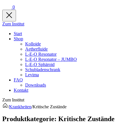
0
Zum Institut
Start
Shop
Kolloide
Aetherfluide
L-E-O Resonator
L-E-O Resonator – JUMBO
L-E-O Sphäroid
Schubladenschrank
Levima
FAQ
Downloads
Kontakt
Zum Institut
/
Krankheiten
/
Kritische Zustände
Produkt­kategorie:
Kritische Zustände