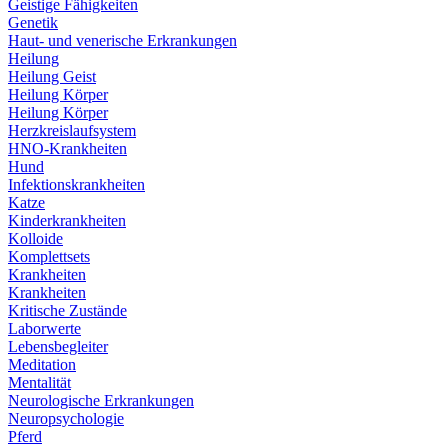
Geistige Fähigkeiten
Genetik
Haut- und venerische Erkrankungen
Heilung
Heilung Geist
Heilung Körper
Heilung Körper
Herzkreislaufsystem
HNO-Krankheiten
Hund
Infektionskrankheiten
Katze
Kinderkrankheiten
Kolloide
Komplettsets
Krankheiten
Krankheiten
Kritische Zustände
Laborwerte
Lebensbegleiter
Meditation
Mentalität
Neurologische Erkrankungen
Neuropsychologie
Pferd