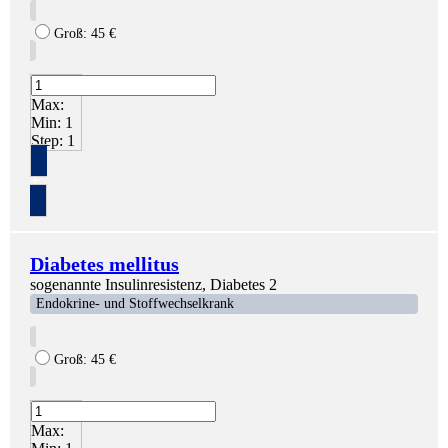
Groß:
45
€
Max:
Min:
1
Step:
1
+
Diabetes mellitus
sogenannte Insulinresistenz, Diabetes 2
Endokrine- und Stoffwechselkrank
Groß:
45
€
Max: