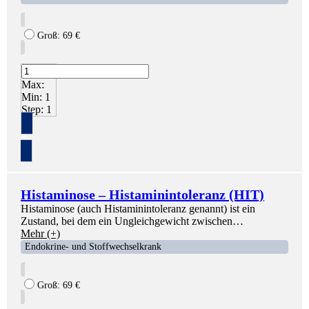
Groß:
69
€
Max:
Min:
1
Step:
1
+
Histaminose – Histaminintoleranz (HIT)
Histaminose (auch Histaminintoleranz genannt) ist ein
Zustand, bei dem ein Ungleichgewicht zwischen…
Mehr (+)
Endokrine- und Stoffwechselkrank
Groß:
69
€