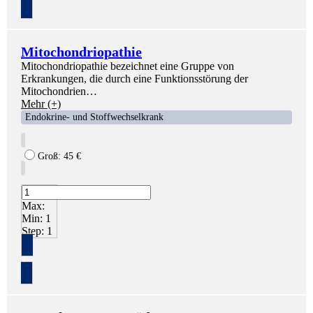
Mitochondriopathie
Mitochondriopathie bezeichnet eine Gruppe von
Erkrankungen, die durch eine Funktionsstörung der
Mitochondrien…
Mehr (+)
Endokrine- und Stoffwechselkrank
Groß:
45
€
Max:
Min:
1
Step:
1
+