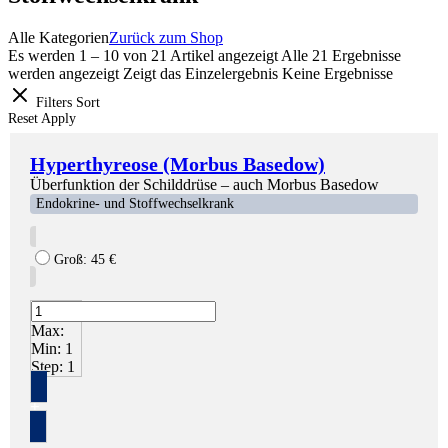
Alle Kategorien
Zurück zum Shop
Es werden 1 – 10 von 21 Artikel angezeigt
Alle 21 Ergebnisse
werden angezeigt
Zeigt das Einzelergebnis
Keine Ergebnisse
Filters
Sort
Reset
Apply
Hyperthyreose (Morbus Basedow)
Überfunktion der Schilddrüse – auch Morbus Basedow
Endokrine- und Stoffwechselkrank
Groß:
45
€
Max:
Min:
1
Step:
1
+