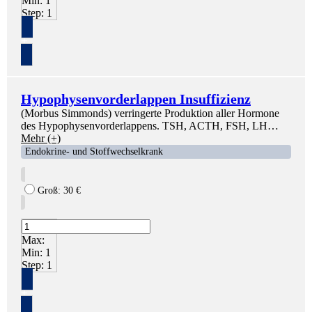
Min:
1
Step:
1
+
Hypophysenvorderlappen Insuffizienz
(Morbus Simmonds) verringerte Produktion aller Hormone
des Hypophysenvorderlappens. TSH, ACTH, FSH, LH…
Mehr (+)
Endokrine- und Stoffwechselkrank
Groß:
30
€
Max:
Min:
1
Step:
1
+