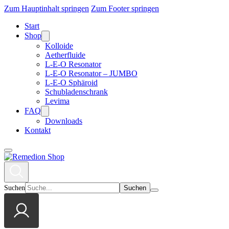
Zum Hauptinhalt springen
Zum Footer springen
Start
Shop
Kolloide
Aetherfluide
L-E-O Resonator
L-E-O Resonator – JUMBO
L-E-O Sphäroid
Schubladenschrank
Levima
FAQ
Downloads
Kontakt
Suchen